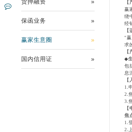
货押融资
»
【
赢
绕
保函业务
»
经
【
"
赢
赢家生意圈
»
求
【
国内信用证
»
◆
包
息
【
1.
2.
3.
【
焦
1.
2.