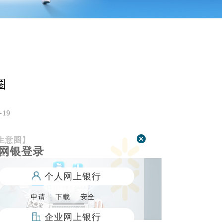
圈
-19
生意圈】
网银登录
口
个人网上银行
申请
下载
安全
企业网上银行