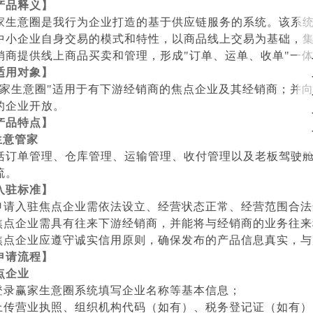
产品释义】
家生意圈是我行为企业打造的基于供应链服务的系统。该系
中小企业自身交易的模式和特性，以商品线上交易为基础，
销商提供线上商品买卖和管理，形成
"
订单、运单、收单
"
一
适用对象】
家生意圈
"
适用于有下游经销商的焦点企业及其经销商；并
的企业开放。
产品特点】
生意管家
括订单管理、仓库管理、运输管理、收付管理以及老板驾驶
流。
入驻标准】
申请入驻焦点企业需依法设立、经营状态正常、经营范围合法
焦点企业需具有往来下游经销商，并能将与经销商的业务往来
焦点企业应遵守诚实信用原则，确保发布的产品信息真实，与
申请流程】
点企业
登录赢家生意圈系统填写企业名称等基本信息；
上传营业执照、组织机构代码（如有）、税务登记证（如有）