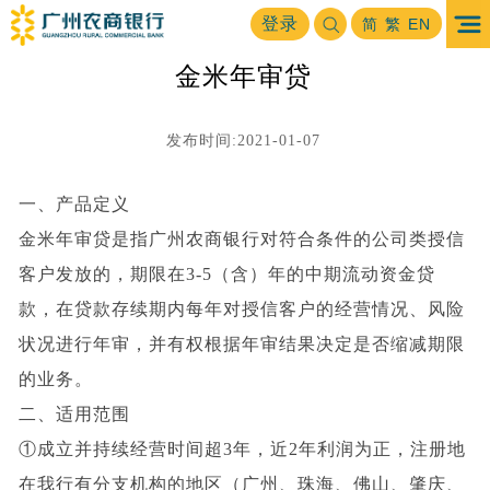
首页
公司业务
公司贷款
金米年审贷
登录
>
>
>
简
繁
EN
金米年审贷
发布时间:2021-01-07
一、产品定义
金米
年审贷是指广州农商银行对符合条件的公司类授信
客户发放的，期限在3-5（含）年的中期流动资金贷
款，在贷款存续期内每年对授信客户的经营情况、风险
状况进行年审，并有权根据年审结果决定是否缩减期限
的业务。
二、适用范围
①成立并持续经营时间超3年，近2年利润为正，注册地
在我行有分支机构的地区（广州、珠海、佛山、肇庆、