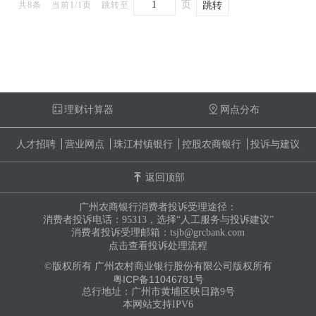
页
共8条
当前1/1页
跳转至
理财计算器
网点分布
人才招聘
营业网点
珠江村镇银行
控股农商银行
投诉与建议
返回顶部
广州农商银行消费者投诉受理途径：
消费者投诉电话：95313，选择“人工服务与投诉建议”
消费者投诉受理邮箱：tsjb@grcbank.com
点击查看投诉处理流程
©版权所有 广州农村商业银行股份有限公司版权所有
粤ICP备11046781号
总行地址：广州市黄埔区映日路9号
本网站支持IPV6