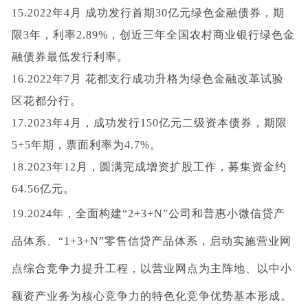
15.2022年4月 成功发行首期30亿元绿色金融债券，期
限3年，利率2.89%，创近三年全国农村商业银行绿色金
融债券最低发行利率。
16.2022年7月 花都支行成功升格为绿色金融改革试验
区花都分行。
17.202
3
年
4
月，成功发行
150
亿元二级资本债券，期限
5+5
年期，票面利率为4.7%。
18.
2
02
3
年
1
2
月，圆满完成增资扩股工作，募集资金约
64.56
亿元。
19.2024
年，
全面构建
“
2+3+N
”公司和普惠小微信贷
产
品体系
、
“
1+3+N
”零售信贷产品体系
，
启动实施营业网
点综合竞争力提升工程，以营业网点为主阵地、以中小
额资产业务为核心竞争力的特色化竞争优势基本形成
。