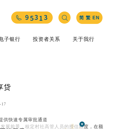
简
繁
EN
电子银行
投资者关系
关于我行
享贷
-17
，提供快速专属审批通道
及发展前景，核定村社高管人员的授信额度，在额