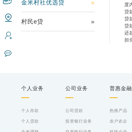
金米村社优选贷
»
度
贷
贷
村民e贷
»
贷
还
担
个人业务
公司业务
普惠金融
个人存款
公司贷款
热推产品
个人贷款
投资银行业务
农户农企
金米理财
交易银行业务
科技企业