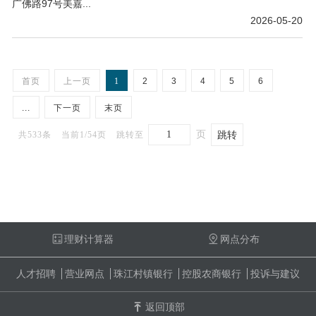
广佛路97号美嘉...
2026-05-20
首页
上一页
1
2
3
4
5
6
...
下一页
末页
页
共533条
当前1/54页
跳转至
理财计算器
网点分布
人才招聘
营业网点
珠江村镇银行
控股农商银行
投诉与建议
返回顶部