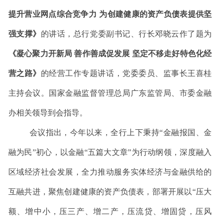
提升营业网点综合竞争力
为创建健康的资产负债表提供坚
强支撑
》
的讲话，总行党委副书记、行长邓晓云作了题为
《
凝心聚力开新局
善作善成促发展
坚定不移走好特色化经
营之路》
的经营工作专题讲话，党委委员、监事长王喜桂
主持会议。国家金融监督管理总局广东监管局、市委金融
办相关领导到会指导。
会议
指出，
今年以来，
全行上下
秉持
“金融报国、金
融为民”初心，以金融“五篇大文章”为行动纲领，深度融入
区域经济社会发展，全力推动服务实体经济与金融供给的
互融共进，
聚焦创建健康的资产负债表
，
部署开展
以
“压大
额、增中小，压三产、增二产，压流贷、增固贷，压风