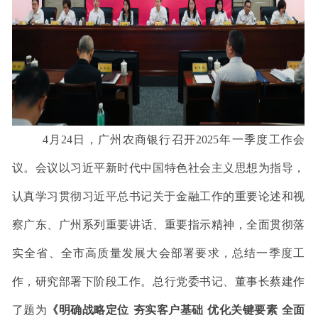
4
月
24
日，
广州农商银行召开
2025
年
一季度
工作会
议。
会议
以习近平新时代中国特色社会主义思想为指导，
认真学习贯彻习近平总书记关于金融工作的重要论述和视
察
广东、广州系列
重要讲话、重要指示精神，
全面
贯彻落
实全省、全市高质量发展大会
部署
要求
，
总结一季度工
作，研究部署下阶段工作。
总行党委书记、董事长蔡建作
了题为
《明确战略定位
夯实客户基础
优化关键要素
全面