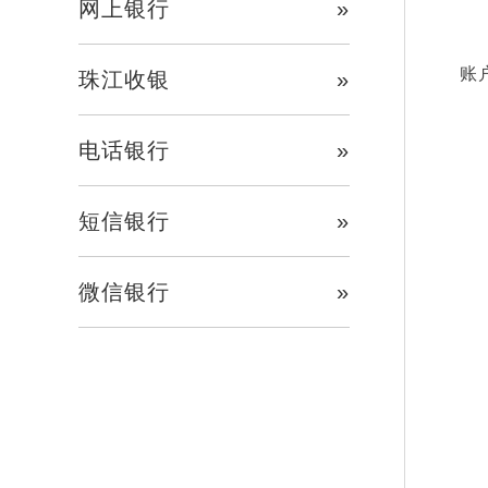
网上银行
»
通
账
珠江收银
»
采
电话银行
»
提
短信银行
»
登
微信银行
»
我
对