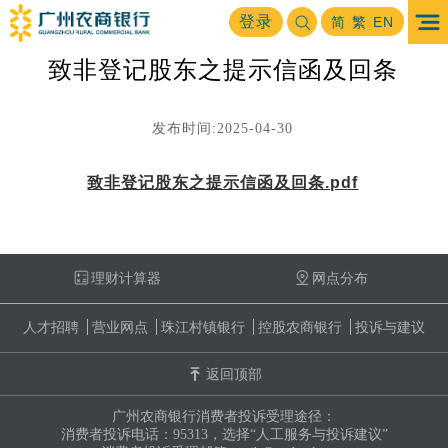
首页
投资者关系
公司公告
临时公告
登录
>
>
>
简
繁
EN
致非登记股东之提示信函及回条
发布时间:2025-04-30
致非登记股东之提示信函及回条.pdf
理财计算器
网点分布
人才招聘
营业网点
珠江村镇银行
控股农商银行
投诉与建议
返回顶部
广州农商银行消费者投诉受理途径：
消费者投诉电话：95313，选择“人工服务与投诉建议”